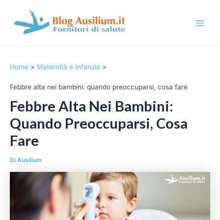
Vai
al
contenuto
M
a
Home
Maternità e Infanzia
i
Febbre alta nei bambini: quando preoccuparsi, cosa fare
n
Febbre Alta Nei Bambini:
M
Quando Preoccuparsi, Cosa
e
Fare
n
Di
Ausilium
u