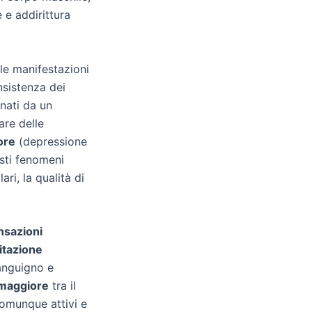
 e addirittura
le manifestazioni
nsistenza dei
gnati da un
are delle
ore
(depressione
sti fenomeni
i, la qualità di
nsazioni
itazione
sanguigno e
 maggiore
tra il
omunque attivi e