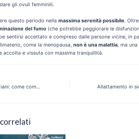
are gli ovuli femminili.
vere questo periodo nella
massima serenità possibile
. Oltr
iminazione del fumo
(che potrebbe peggiorare le disfunzioni e
e sentirsi accettato e compreso dalle persone vicine, in p
 climaterio, come la menopausa,
non è una malattia
, ma una
va accolta e vissuta con massima tranquillità.
Obesità negli anziani: come combatterla
 correlati