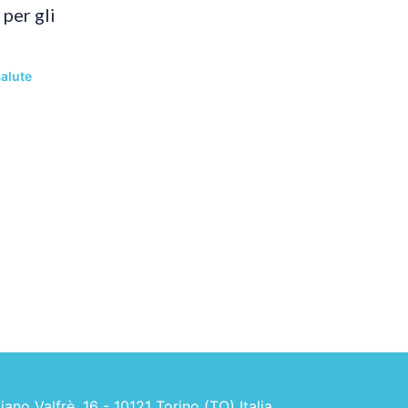
per gli
alute
no Valfrè, 16 - 10121 Torino (TO) Italia