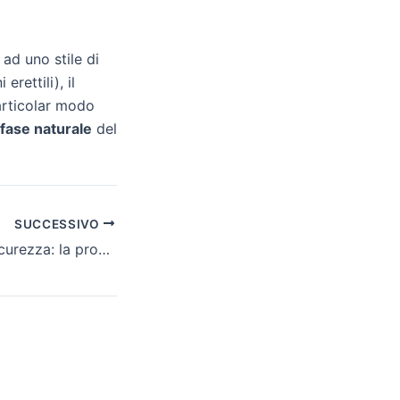
e ad uno stile di
rettili), il
articolar modo
fase naturale
del
SUCCESSIVO
Allattamento in sicurezza: la procedura corretta