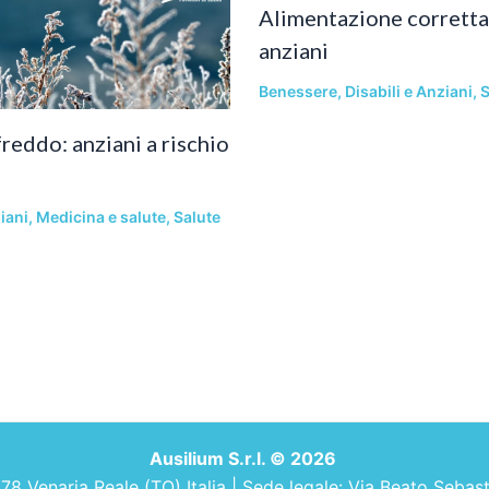
Alimentazione corretta 
anziani
Benessere
,
Disabili e Anziani
,
S
reddo: anziani a rischio
iani
,
Medicina e salute
,
Salute
Ausilium S.r.l. © 2026
 Venaria Reale (TO) Italia | Sede legale: Via Beato Sebastia