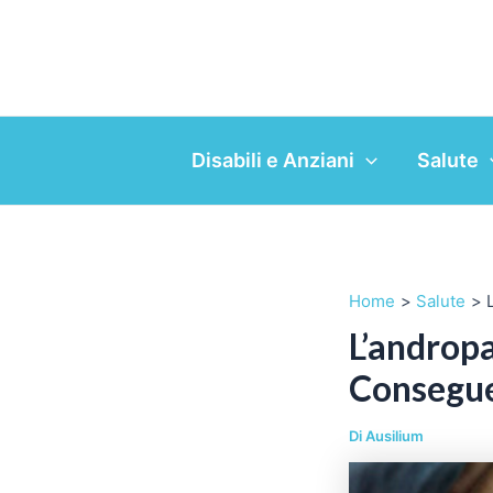
Vai
al
contenuto
Disabili e Anziani
Salute
Home
Salute
L’andropa
Consegue
Di
Ausilium