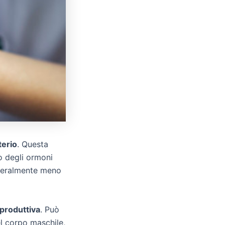
terio
. Questa
o degli ormoni
eneralmente meno
produttiva
. Può
l corpo maschile,