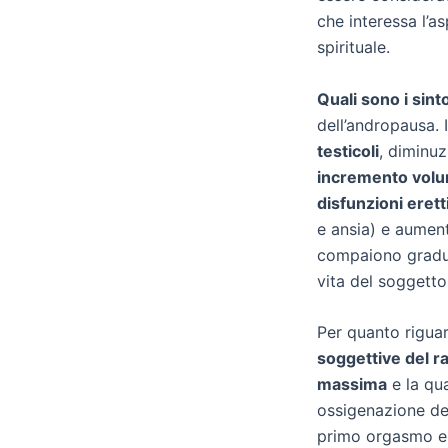
che interessa l’a
spirituale.
Quali sono i sint
dell’andropausa. 
testicoli
, diminuz
incremento volum
disfunzioni eretti
e ansia) e aumen
compaiono gradual
vita del soggetto
Per quanto rigua
soggettive del r
massima
e la qua
ossigenazione de
primo orgasmo e 