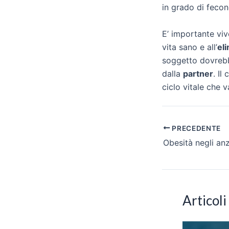
in grado di fecond
E’ importante vi
vita sano e all’
el
soggetto dovrebb
dalla
partner
. Il
ciclo vitale che 
Navigazione
PRECEDENTE
articoli
Articoli