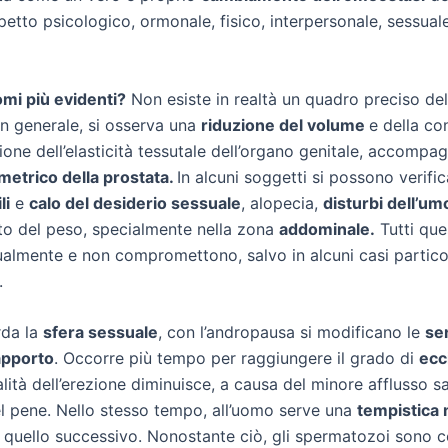
spetto psicologico, ormonale, fisico, interpersonale, sessuale
omi più evidenti?
Non esiste in realtà un quadro preciso del
In generale, si osserva una
riduzione del volume
e della co
ione dell’elasticità tessutale dell’organo genitale, accompa
etrico della prostata.
In alcuni soggetti si possono verific
li
e
calo del desiderio sessuale
, alopecia,
disturbi dell’um
to del peso, specialmente nella zona
addominale.
Tutti que
mente e non compromettono, salvo in alcuni casi particolar
.
rda la
sfera sessuale
, con l’andropausa si modificano le
se
apporto
. Occorre più tempo per raggiungere il grado di
ecc
lità dell’erezione diminuisce, a causa del minore afflusso 
l pene. Nello stesso tempo, all’uomo serve una
tempistica
quello successivo. Nonostante ciò, gli spermatozoi sono c